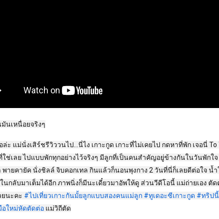
นมันเหนื่อยจริงๆ
อล่ะ แม่นั่งเสิร์ชรีวิววนไป…นี่ไง เกาะกูด เกาะที่ไม่เคยไป กดหาที่พัก เจอนี่ To
ี่ใช่เลย ไปแบบพักทุกอย่างไว้จริงๆ มีลูกที่เป็นคนสำคัญอยู่ข้างกันในวันพักใจ
พายคายัค นั่งชิลล์ จิบคอกเทล กินแล้วก็นอนพุงกาง 2 วันที่นี่ก็เลยดีต่อใจ 
ในกลับมาเต็มได้อีก ภาพนิ่งก็มีนะเดี๋ยวมาอัพให้ดู ส่วนวีดีโอนี้ แม่ถ่ายเอง ตั
้วยนะคะ
#ไปเที่ยวเกาะกันมั้ยลูกแบบสองคนแม่ลูก
#ทูเดอะซีเกาะกูด
#ทริปนี
ือใหม่หัดตัดต่อ
แม่วิถีตัด