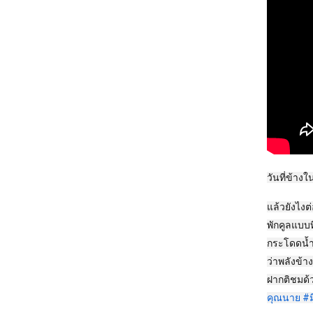
วันที่ข้างใ
แล้วยังไงต่
พักคูลแบบท
กระโดดน้ำ 
ว่าพลังข้าง
ฝากติชมด
คุณนาย
#ม