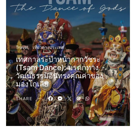
Travel
เที่ยวต่างประเทศ
เทศกาลระบำหน้ากากวัชระ
(Tsam Dance): มรดกทาง
วัฒนธรรมอันทรงคุณค่าของ
มองโกเลีย
SHARE