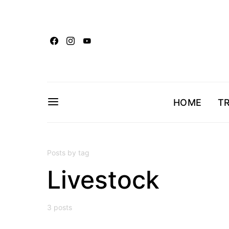
HOME
T
Posts by tag
Livestock
3 posts