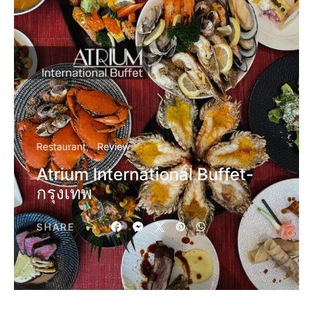
Restaurant
Review
Atrium International Buffet-
กรุงเทพ
SHARE