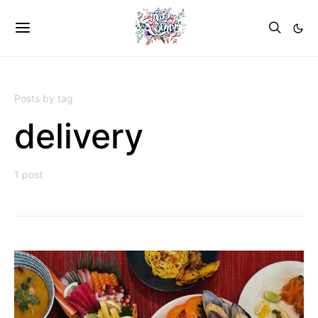
Posts by tag
delivery
1 post