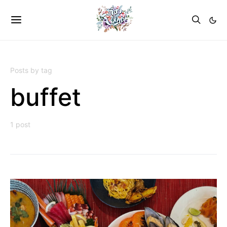
Posts by tag
buffet
1 post