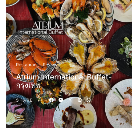
Restaurant
Review
Atrium International Buffet-
กรุงเทพ
SHARE