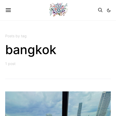
Posts by tag
bangkok
1 post