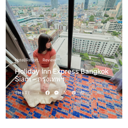
Hotel/Resort
Review
Holiday Inn Express Bangkok
Siam – กรุงเทพฯ
SHARE